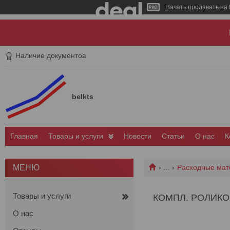
Начать продавать на 
Наличие документов
belkts
Главная
Товары и услуги
Новости
Статьи
О нас
К
...
Расходные мат
Товары и услуги
КОМПЛ. РОЛИКОВ
О нас