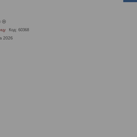
ы
ицу
Код:
60368
а 2026