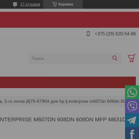
27 отзывов
Корзина
.
+375 (29) 620-54-86
Компл. роликов подх. отд. 2-го лотка j8j70-67904 для hp lj enterprise m607dn 608dn 609dn mfp m631dn 632h (cet)
 ENTERPRISE M607DN 608DN 609DN MFP M631DN