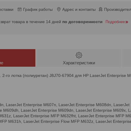
оставки
График работы
Адрес и контакты
Производител
озврат товара в течение 14 дней
по договоренности
Подробнее
ие
Характеристики
д. 2-го лотка (полиуретан) J8J70-67904 для HP LaserJet Enterpris
n, LaserJet Enterprise M607n, LaserJet Enterprise M608dn, LaserJet 
se M609dh, LaserJet Enterprise M609dn, LaserJet Enterprise M609x, 
M631z, LaserJet Enterprise MFP M632fht, LaserJet Enterprise MFP M
 MFP M631h, LaserJet Enterprise Flow MFP M632z, LaserJet Enterpr