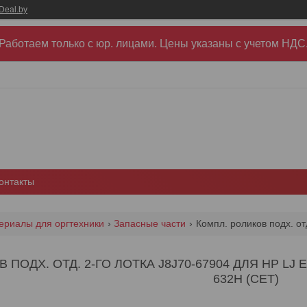
Deal.by
Работаем только с юр. лицами. Цены указаны c учетом НДС
онтакты
ериалы для оргтехники
Запасные части
 ПОДХ. ОТД. 2-ГО ЛОТКА J8J70-67904 ДЛЯ HP LJ
632H (CET)