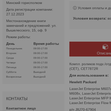
Минский горисполком
Условия оплаты и д
Дата регистрации компании:
27.12.2023
в
Местонахождение книги
замечаний и предложений: ул.
Вышелесского, 15, оф. 9
Режим работы:
День
Время работы
Понедельник
09:00-17:00
Описан
Вторник
09:00-17:00
Среда
09:00-17:00
Четверг
09:00-17:00
Компл. роликов подх./от
Пятница
09:00-17:00
(CET), CET7872R
Суббота
Выходной
Для использования в:
Воскресенье
Выходной
Hewlett Packard
LaserJet Enterprise M607d
M608x, LaserJet Enterpri
LaserJet Enterprise MFP 
КОНТАКТЫ
LaserJet Enterprise Flow
p/n J8J70-67904