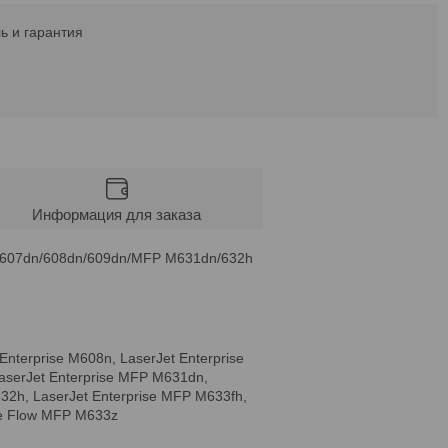
ь и гарантия
Информация для заказа
e M607dn/608dn/609dn/MFP M631dn/632h
Enterprise M608n, LaserJet Enterprise
LaserJet Enterprise MFP M631dn,
632h, LaserJet Enterprise MFP M633fh,
ise Flow MFP M633z