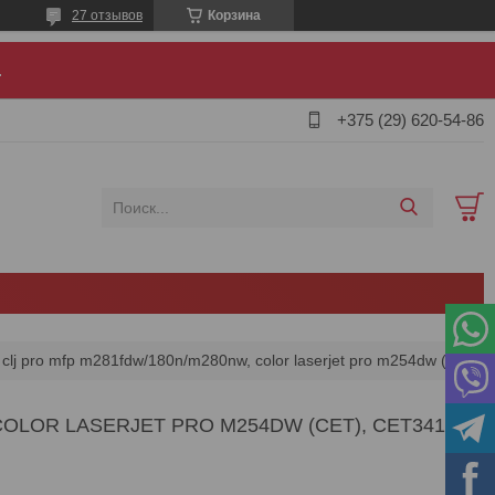
27 отзывов
Корзина
.
+375 (29) 620-54-86
Ролик отделения для hp clj pro mfp m281fdw/180n/m280nw, color laserjet pro m254dw (cet), cet341043 rm2-5881-00
OLOR LASERJET PRO M254DW (CET), CET341043