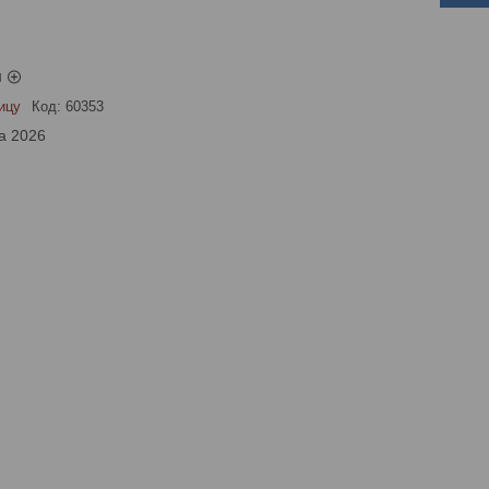
ы
ицу
Код:
60353
а 2026