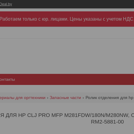
Deal.by
Работаем только с юр. лицами. Цены указаны c учетом НДС
онтакты
ериалы для оргтехники
Запасные части
 ДЛЯ HP CLJ PRO MFP M281FDW/180N/M280NW, C
RM2-5881-00