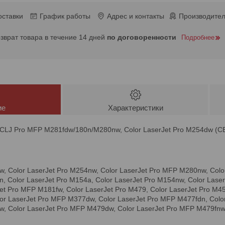
оставки
График работы
Адрес и контакты
Производител
озврат товара в течение 14 дней
по договоренности
Подробнее
ие
Характеристики
 CLJ Pro MFP M281fdw/180n/M280nw, Color LaserJet Pro M254dw (
w, Color LaserJet Pro M254nw, Color LaserJet Pro MFP M280nw, Colo
, Color LaserJet Pro M154a, Color LaserJet Pro M154nw, Color Lase
t Pro MFP M181fw, Color LaserJet Pro M479, Color LaserJet Pro M45
or LaserJet Pro MFP M377dw, Color LaserJet Pro MFP M477fdn, Colo
w, Color LaserJet Pro MFP M479dw, Color LaserJet Pro MFP M479fnw