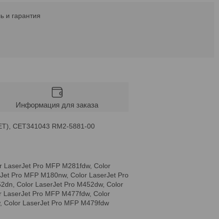
ь и гарантия
Информация для заказа
CET), CET341043 RM2-5881-00
r LaserJet Pro MFP M281fdw, Color
rJet Pro MFP M180nw, Color LaserJet Pro
2dn, Color LaserJet Pro M452dw, Color
r LaserJet Pro MFP M477fdw, Color
, Color LaserJet Pro MFP M479fdw