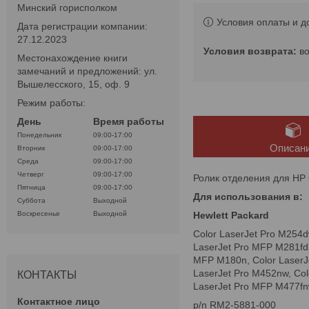
Минский горисполком
Условия оплаты и д
Дата регистрации компании:
27.12.2023
в
Местонахождение книги
замечаний и предложений: ул.
Вышелесского, 15, оф. 9
Режим работы:
День
Время работы
Понедельник
09:00-17:00
Описан
Вторник
09:00-17:00
Среда
09:00-17:00
Четверг
09:00-17:00
Ролик отделения для HP
Пятница
09:00-17:00
Для использования в:
Суббота
Выходной
Hewlett Packard
Воскресенье
Выходной
Color LaserJet Pro M254d
LaserJet Pro MFP M281fdn
MFP M180n, Color LaserJe
LaserJet Pro M452nw, Col
КОНТАКТЫ
LaserJet Pro MFP M477fn
p/n RM2-5881-000