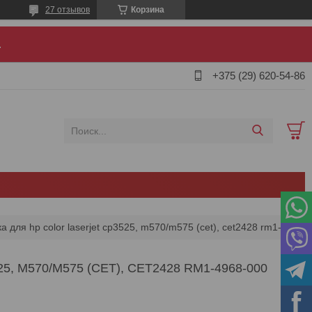
27 отзывов
Корзина
.
+375 (29) 620-54-86
Ролик подхвата 2-го лотка для hp color laserjet cp3525, m570/m575 (cet), cet2428 rm1-4968-000
 M570/M575 (CET), CET2428 RM1-4968-000