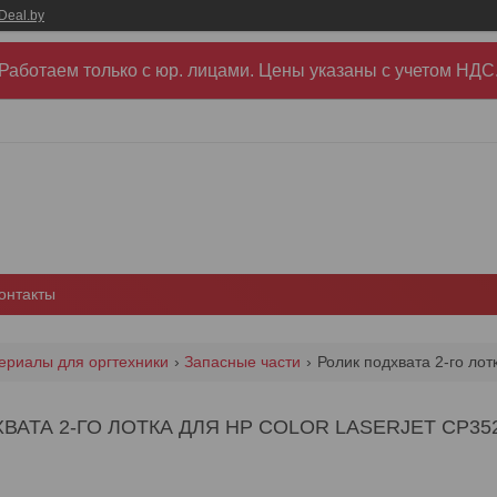
Deal.by
Работаем только с юр. лицами. Цены указаны c учетом НДС
онтакты
ериалы для оргтехники
Запасные части
АТА 2-ГО ЛОТКА ДЛЯ HP COLOR LASERJET CP3525,