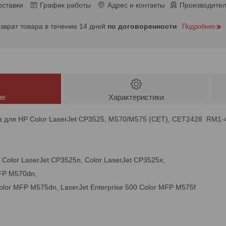
оставки
График работы
Адрес и контакты
Производител
озврат товара в течение 14 дней
по договоренности
Подробнее
ие
Характеристики
ка для HP Color LaserJet CP3525, M570/M575 (CET), CET2428 RM1-
 Color LaserJet CP3525n, Color LaserJet CP3525x,
MFP M570dn,
Color MFP M575dn, LaserJet Enterprise 500 Color MFP M575f