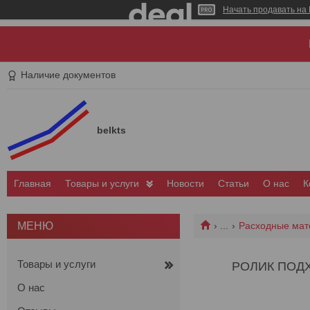
Начать продавать на 
Наличие документов
belkts
Главная
Товары и услуги
Новости
Статьи
О нас
К
...
Расходные мат
Товары и услуги
РОЛИК ПОДХВ
О нас