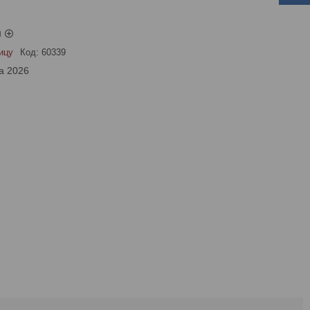
ы
ицу
Код:
60339
а 2026