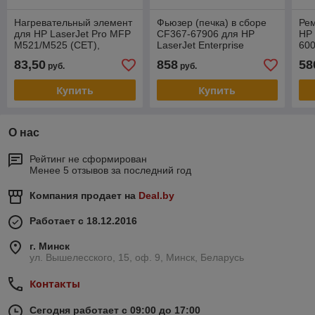
Нагревательный элемент
Фьюзер (печка) в сборе
Рем
для HP LaserJet Pro MFP
CF367-67906 для HP
HP 
M521/M525 (CET),
LaserJet Enterprise
60
CET2731
M806/M830 (CET),
(C
83,50
858
58
руб.
руб.
CET2594U
Купить
Купить
О нас
Рейтинг не сформирован
Менее 5 отзывов за последний год
Компания продает на
Deal.by
Работает с 18.12.2016
г. Минск
ул. Вышелесского, 15, оф. 9, Минск, Беларусь
Контакты
Сегодня работает с 09:00 до 17:00