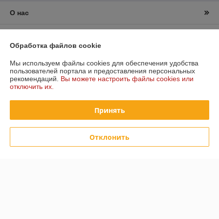
О нас
Контакты
Обработка файлов cookie
Доставка и оплата
Мы используем файлы cookies для обеспечения удобства
пользователей портала и предоставления персональных
рекомендаций.
Вы можете настроить файлы cookies или
График работы
отключить их.
Полная версия сайта
Принять
Политика обработки cookies
Отклонить
Сайт создан на платформе Deal.by
Информация для покупателя