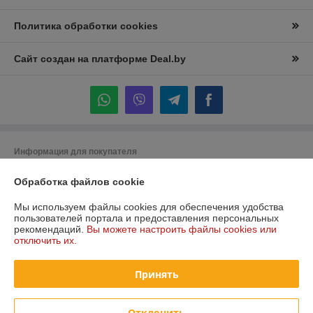
Политика обработки cookies
Сайт создан на платформе Deal.by
Информация для покупателя
Юридическое лицо:
Частное торговое унитарное предприятие
Обработка файлов cookie
"Лидана"
220136, Республика Беларусь, г. Минск, улица Вышелесского, дом 15,
комната 9
Мы используем файлы cookies для обеспечения удобства
пользователей портала и предоставления персональных
Регистрационный номер ЕГР: 193732228
рекомендаций.
Вы можете настроить файлы cookies или
отключить их.
УНП: 193732228
Регистрационный орган: Минский горисполком
Принять
Дата регистрации компании: 27.12.2023
Отклонить