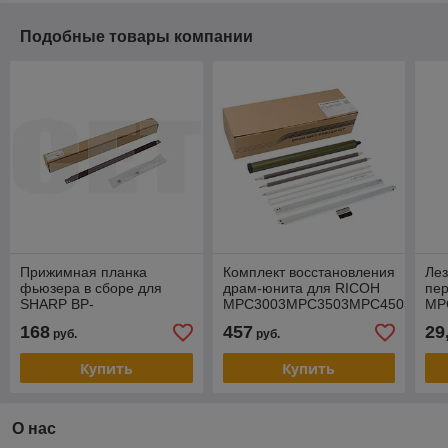
Подобные товары компании
Прижимная планка
Комплект восстановления
Лез
фьюзера в сборе для
драм-юнита для RICOH
пе
SHARP BP-
MPC3003MPC3503MPC4503MPC5
MP
50M26/50C26/60C31/70C31EU
(CET), 300000 стр.,
(CE
168
457
29
руб.
руб.
(CET), CET311049
CET501018
Купить
Купить
О нас