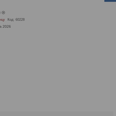
ы
ицу
Код:
60228
а 2026