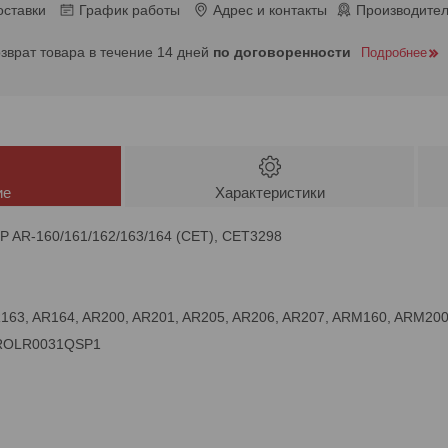
оставки
График работы
Адрес и контакты
Производител
озврат товара в течение 14 дней
по договоренности
Подробнее
ие
Характеристики
P AR-160/161/162/163/164 (CET), CET3298
R163, AR164, AR200, AR201, AR205, AR206, AR207, ARM160, ARM20
NROLR0031QSP1