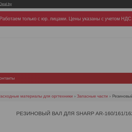
Deal.by
Работаем только с юр. лицами. Цены указаны c учетом НДС
онтакты
асходные материалы для оргтехники
Запасные части
Резиновый
РЕЗИНОВЫЙ ВАЛ ДЛЯ SHARP AR-160/161/162/