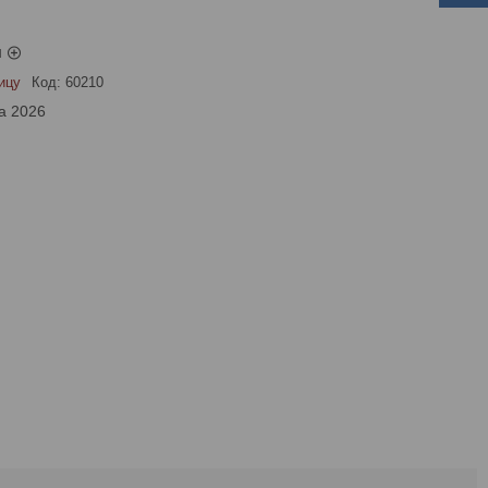
ы
ицу
Код:
60210
а 2026