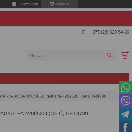
27 отзывов
Корзина
.
+375 (29) 620-54-86
a km-3050/4050/5050, taskalfa 420i/520i (cet), cet4730
SKALFA 420I/520I (CET), CET4730