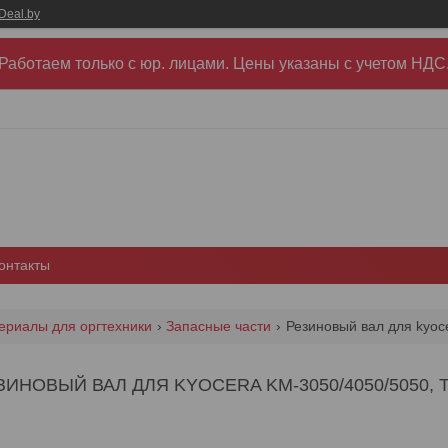
Deal.by
Работаем только с юр. лицами. Цены указаны c учетом НДС
онтакты
ериалы для оргтехники
Запасные части
Резиновый вал для kyocer
ЗИНОВЫЙ ВАЛ ДЛЯ KYOCERA KM-3050/4050/5050, TA