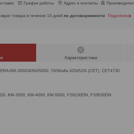
оставки
График работы
Адрес и контакты
Производител
озврат товара в течение 14 дней
по договоренности
Подробнее
ие
Характеристики
RA KM-3050/4050/5050, TASKalfa 420i/520i (CET), CET4730
 520i, KM-3050, KM-4050, KM-5050, FS9130DN, FS9530DN
.