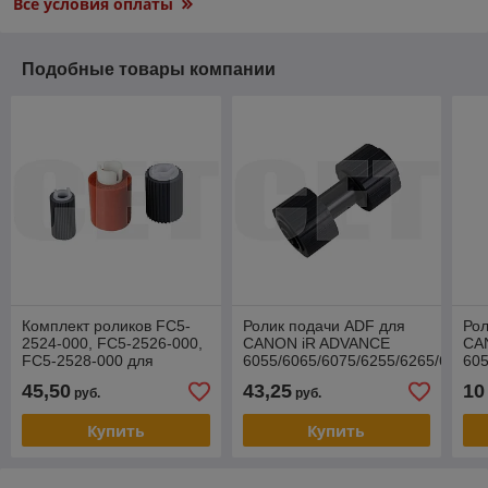
Все условия оплаты
Подобные товары компании
Комплект роликов FC5-
Ролик подачи ADF для
Рол
2524-000, FC5-2526-000,
CANON iR ADVANCE
CA
FC5-2528-000 для
6055/6065/6075/6255/6265/6275
605
CANON iR ADVANCE
(CET), CET5097 FL2-
(CE
45,50
43,25
10
руб.
руб.
6055/6065/6075/6255/6265/6275
9608-000
25
Купить
Купить