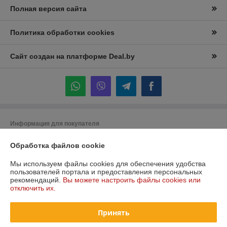
Полная версия сайта
Политика обработки cookies
Сайт создан на платформе Deal.by
Информация для покупателя
Юридическое лицо:
Частное торговое унитарное предприятие
Обработка файлов cookie
"Лидана"
220136, Республика Беларусь, г. Минск, улица Вышелесского, дом 15,
комната 9
Мы используем файлы cookies для обеспечения удобства
пользователей портала и предоставления персональных
Регистрационный номер ЕГР: 193732228
рекомендаций.
Вы можете настроить файлы cookies или
отключить их.
УНП: 193732228
Регистрационный орган: Минский горисполком
Принять
Дата регистрации компании: 27.12.2023