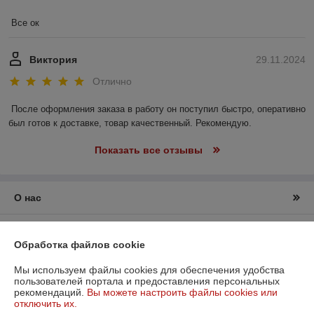
Все ок
Виктория
29.11.2024
Отлично
После оформления заказа в работу он поступил быстро, оперативно 
был готов к доставке, товар качественный. Рекомендую.
Показать все отзывы
О нас
Контакты
Обработка файлов cookie
Доставка и оплата
Мы используем файлы cookies для обеспечения удобства
пользователей портала и предоставления персональных
рекомендаций.
Вы можете настроить файлы cookies или
График работы
отключить их.