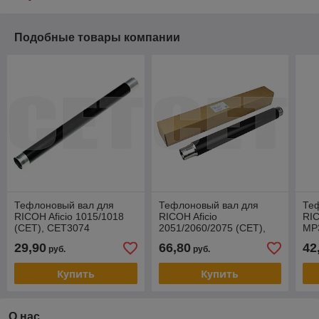
Подобные товары компании
Тефлоновый вал для
Тефлоновый вал для
Те
RICOH Aficio 1015/1018
RICOH Aficio
RIC
(CET), CET3074
2051/2060/2075 (CET),
MP
CET6037 (Long Life)
(CE
29,90
66,80
42
руб.
руб.
Купить
Купить
О нас