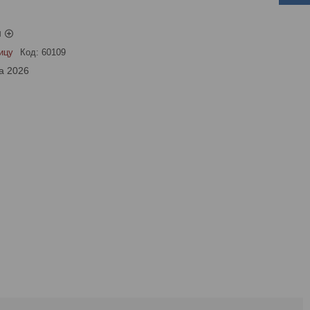
ы
ицу
Код:
60109
а 2026