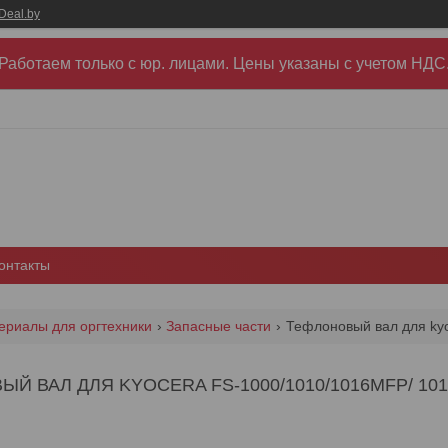
Deal.by
Работаем только с юр. лицами. Цены указаны c учетом НДС
онтакты
ериалы для оргтехники
Запасные части
Й ВАЛ ДЛЯ KYOCERA FS-1000/1010/1016MFP/ 1018/