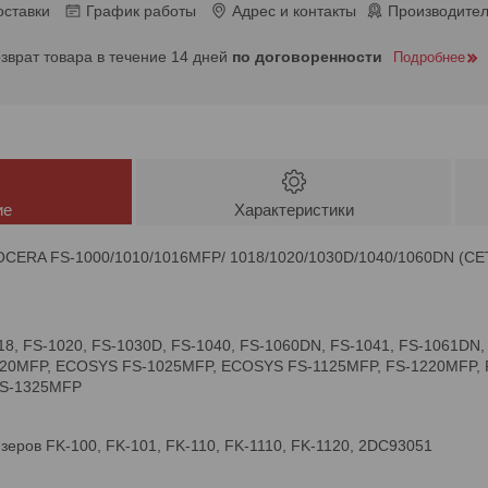
оставки
График работы
Адрес и контакты
Производител
озврат товара в течение 14 дней
по договоренности
Подробнее
ие
Характеристики
OCERA FS-1000/1010/1016MFP/ 1018/1020/1030D/1040/1060DN (CE
018, FS-1020, FS-1030D, FS-1040, FS-1060DN, FS-1041, FS-1061DN
20MFP, ECOSYS FS-1025MFP, ECOSYS FS-1125MFP, FS-1220MFP, F
FS-1325MFP
еров FK-100, FK-101, FK-110, FK-1110, FK-1120, 2DC93051