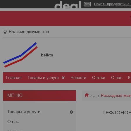
Начать продавать на 
Наличие документов
belkts
Главная
Товары и услуги
Новости
Статьи
О нас
К
...
Расходные мат
Товары и услуги
ТЕФЛОНОВЫ
О нас