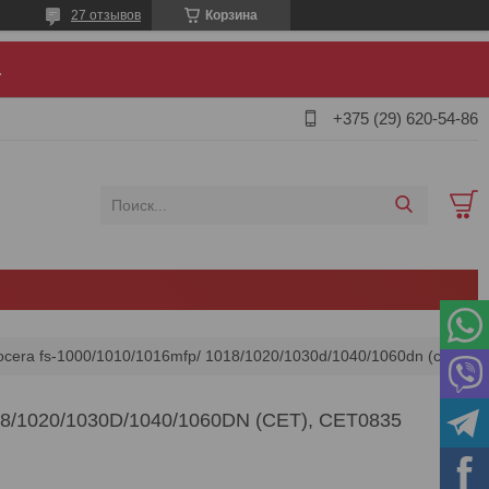
27 отзывов
Корзина
.
+375 (29) 620-54-86
Тефлоновый вал для kyocera fs-1000/1010/1016mfp/ 1018/1020/1030d/1040/1060dn (cet), cet0835
1020/1030D/1040/1060DN (CET), CET0835