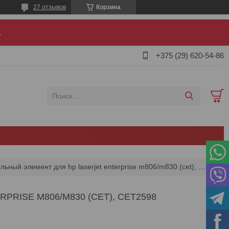
27 отзывов
Корзина
.
+375 (29) 620-54-86
Нагревательный элемент для hp laserjet enterprise m806/m830 (cet), cet2598
RISE M806/M830 (CET), CET2598