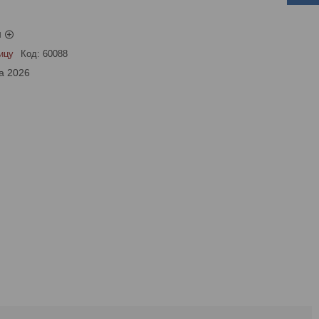
ы
ицу
Код:
60088
а 2026