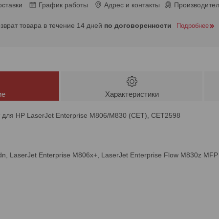
оставки
График работы
Адрес и контакты
Производител
озврат товара в течение 14 дней
по договоренности
Подробнее
ие
Характеристики
для HP LaserJet Enterprise M806/M830 (CET), CET2598
dn, LaserJet Enterprise M806x+, LaserJet Enterprise Flow M830z MFP