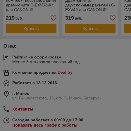
Комплект восстановления
Драм-юнит (c
Ком
драм-юнита C-EXV63-Kit
двухслойным ракелем) C-
др
для CANON iR
EXV49 для CANON iR
CA
2725/2730/2745/2925/2935/2945
ADVANCE C3520i, DX
C33
219
319
23
руб.
руб.
(CET), 120000 стр.
C3822i, iRC3025i (CET)
(C
CMYK, 120000
Купить
Купить
О нас
Рейтинг не сформирован
Менее 5 отзывов за последний год
Компания продает на
Deal.by
Работает с 18.12.2016
г. Минск
ул. Вышелесского, 15, оф. 9, Минск, Беларусь
Контакты
Сегодня работает с 09:00 до 17:00
Показать весь график работы