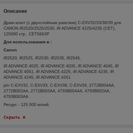
Описание
Драм-юнит (c двухслойным ракелем) C-EXV32/33/38/39 для
CANON iR2520/2525/2530, iR ADVANCE 4225/4235 (CET),
125000 стр., CET5663P
Для использования в :
Canon​
iR2520, iR2525, iR2530, iR2535, iR2545,
iR ADVANCE 4025, iR ADVANCE 4035, iR ADVANCE 4045, iR
ADVANCE 4051, iR ADVANCE 4225, iR ADVANCE 4235, iR
ADVANCE 4245, iR ADVANCE 4251
p/n C-EXV32, C-EXV33, C-EXV38, C-EXV39, 2772B004AA,
2772B002AA, 2772B003AA, 4793B004AA, 4793B002AA,
4793B003AA
Ресурс - 125 000 копий.
Скрыть