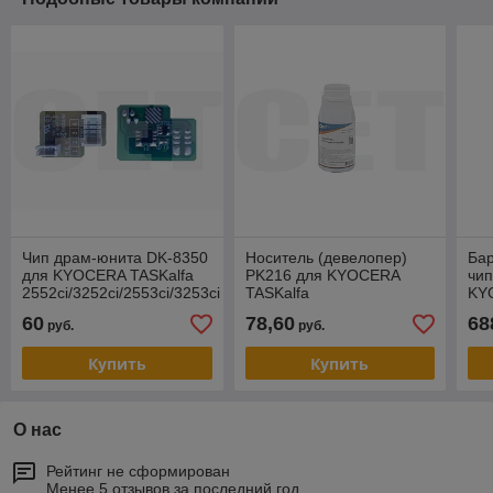
Чип драм-юнита DK-8350
Носитель (девелопер)
Бар
для KYOCERA TASKalfa
PK216 для KYOCERA
чип
2552ci/3252ci/2553ci/3253ci
TASKalfa
KY
(CET), (WW), 200000 стр.,
2552ci/2553ci/3252ci/3253ci/4053c
405
60
78,60
68
руб.
руб.
CET391034
(Japan), 200г/бут, (унив.)
(C
Купить
Купить
О нас
Рейтинг не сформирован
Менее 5 отзывов за последний год