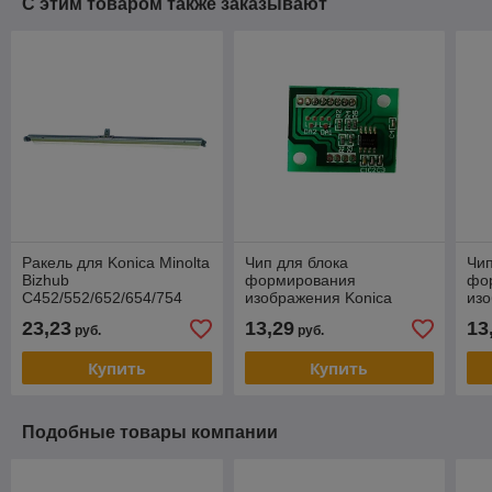
С этим товаром также заказывают
Ракель для Konica Minolta
Чип для блока
Чип
Bizhub
формирования
фо
C452/552/652/654/754
изображения Konica
изо
Black
Minolta C452 Cyan совм.
Min
23,23
13,29
13
руб.
руб.
Купить
Купить
Подобные товары компании