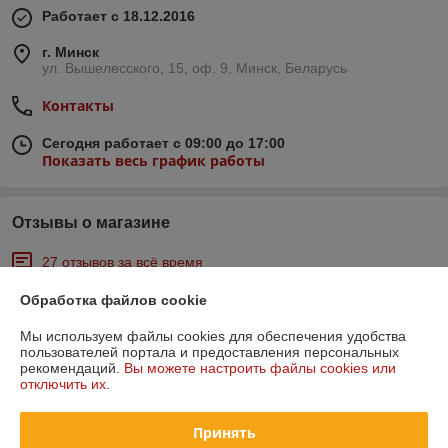
Работает с 18.12.2016
г. Минск
ул. Вышелесского, 15, оф. 9, Минск, Беларусь
Контакты
Сегодня работает с 09:00 до 17:00
Показать весь график работы
Отзывы о магазине
27 отзывов за всё время
Обработка файлов cookie
Андрей
22.03.2026
Отлично
Мы используем файлы cookies для обеспечения удобства
пользователей портала и предоставления персональных
рекомендаций.
Вы можете настроить файлы cookies или
Все ок
отключить их.
Виктория
29.11.2024
Принять