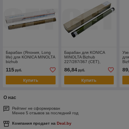
Барабан (Япония, Long
Барабан для KONICA
Узе
life) для KONICA MINOLTA
MINOLTA Bizhub
дл
bizhub
227/287/367 (CET),
Biz
C450i/C550i/C650i/C750i
110000 стр., CET7158
(CE
115
86,84
89
руб.
руб.
(CET), (WW), 300000 стр.,
CE
CET101
Купить
Купить
О нас
Рейтинг не сформирован
Менее 5 отзывов за последний год
Компания продает на
Deal.by