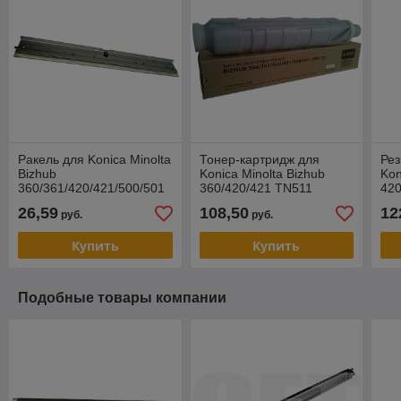
Ракель для Konica Minolta
Тонер-картридж для
Рез
Bizhub
Konica Minolta Bizhub
Kon
360/361/420/421/500/501
360/420/421 TN511
420
(CET) 50GA-2090
(Tomoegawa)
530
26,59
108,50
12
руб.
руб.
Купить
Купить
Подобные товары компании