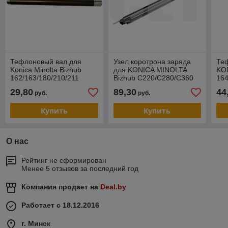
Тефлоновый вал для
Узел коротрона заряда
Те
Konica Minolta Bizhub
для KONICA MINOLTA
KO
162/163/180/210/211
Bizhub C220/C280/C360
164
4021-5701-02 (CET)
(CET), 100000 стр.,
29,80
89,30
44
руб.
руб.
CET7053
Купить
Купить
О нас
Рейтинг не сформирован
Менее 5 отзывов за последний год
Компания продает на
Deal.by
Работает с 18.12.2016
г. Минск