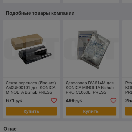
Подобные товары компании
Лента переноса (Япония)
Девелопер DV-614M для
Рез
A50U500101 для KONICA
KONICA MINOLTA Bizhub
KO
MINOLTA Bizhub PRESS
PRO C1060L, PRESS
PR
C1070 (CET), CET321007
C1060/C1070/C1070P/C71HC
C6
671
499
25
руб.
руб.
(CET) Magenta, 630г
(CE
Купить
Купить
О нас