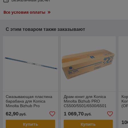
Все условия оплаты
С этим товаром также заказывают
Смазывающая пластина
Драм-юнит для Konica
Кор
барабана для Konica
Minolta Bizhub PRO
Kon
Minolta Bizhub Pro
C5500/5501/6500/6501
(О
C5501/6501 (CET)
(ОРИГ) 36596 DU-102
62,90
1 069,70
руб.
руб.
10
Купить
Купить