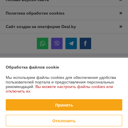
Политика обработки cookies
Сайт создан на платформе Deal.by
Информация для покупателя
Обработка файлов cookie
Юридическое лицо:
Частное торговое унитарное предприятие
Мы используем файлы cookies для обеспечения удобства
"Лидана"
220136, Республика Беларусь, г. Минск, улица Вышелесского, дом 15,
пользователей портала и предоставления персональных
комната 9
рекомендаций.
Вы можете настроить файлы cookies или
отключить их.
Регистрационный номер ЕГР: 193732228
УНП: 193732228
Принять
Регистрационный орган: Минский горисполком
Отклонить
Дата регистрации компании: 27.12.2023