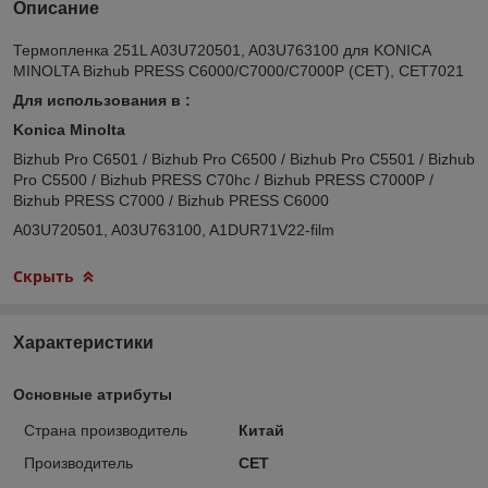
Описание
Термопленка 251L A03U720501, A03U763100 для KONICA
MINOLTA Bizhub PRESS C6000/C7000/C7000P (CET), CET7021
Для использования в :
Konica Minolta
Bizhub Pro C6501 / Bizhub Pro C6500 / Bizhub Pro C5501 / Bizhub
Pro C5500 / Bizhub PRESS C70hc / Bizhub PRESS C7000P /
Bizhub PRESS C7000 / Bizhub PRESS C6000
A03U720501, A03U763100, A1DUR71V22-film
Скрыть
Характеристики
Основные атрибуты
Страна производитель
Китай
Производитель
CET