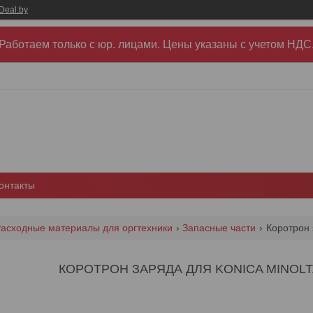
Deal.by
Работаем только с юр. лицами. Цены указаны c учетом НДС
онтакты
асходные материалы для оргтехники
Запасные части
Коротрон 
КОРОТРОН ЗАРЯДА ДЛЯ KONICA MINOLTA