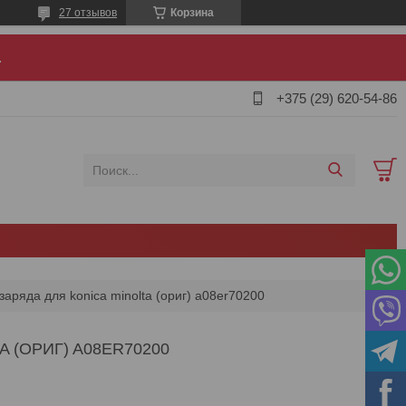
27 отзывов
Корзина
.
+375 (29) 620-54-86
заряда для konica minolta (ориг) a08er70200
 (ОРИГ) A08ER70200