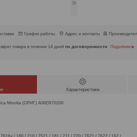
оставки
График работы
Адрес и контакты
Производител
озврат товара в течение 14 дней
по договоренности
Подробнее
ие
Характеристики
ica Minolta (ОРИГ) A08ER70200
7616v / 180 / 210 / 7521 / 181 / 211 / 220 / 7621 / 7622 / 162 /