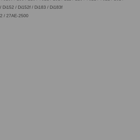
/ Di152 / Di152f / Di183 / Di183f
2 / 27AE-2500