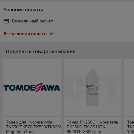
Условия оплаты
Безналичный расчет
Все условия оплаты
Подобные товары компании
Тонер для Kyocera Mita
Тонер PK250C + носитель
Тон
TK550/TK570/TK590/TK825/TK8305/TK8505
PK250D TK-8515TK-
TK
Magenta (1 кг)
8525TK-8800 для
Yel