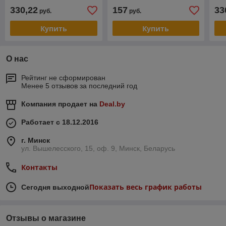
Tomoegawa
KYOCERA TASKalfa
330,22
157
33
руб.
руб.
3552ci5052ci (CET) Cyan,
465г
Купить
Купить
О нас
Рейтинг не сформирован
Менее 5 отзывов за последний год
Компания продает на
Deal.by
Работает с 18.12.2016
г. Минск
ул. Вышелесского, 15, оф. 9, Минск, Беларусь
Контакты
Показать весь график работы
Сегодня выходной
Отзывы о магазине