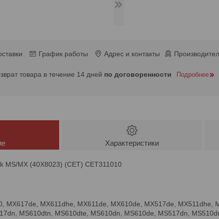
оставки
График работы
Адрес и контакты
Производител
озврат товара в течение 14 дней
по договоренности
Подробнее
ие
Характеристики
k MS/MX (40X8023) (CET) CET311010
0, MX617de, MX611dhe, MX611de, MX610de, MX517de, MX511dhe, 
7dn, MS610dtn, MS610dte, MS610dn, MS610de, MS517dn, MS510d