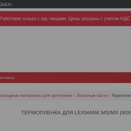
Deal.by
Работаем только с юр. лицами. Цены указаны c учетом НДС
онтакты
асходные материалы для оргтехники
Запасные части
Термоплен
ТЕРМОПЛЕНКА ДЛЯ LEXMARK MS/MX (40X80