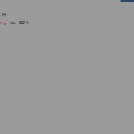
ы
ницу
Код:
60270