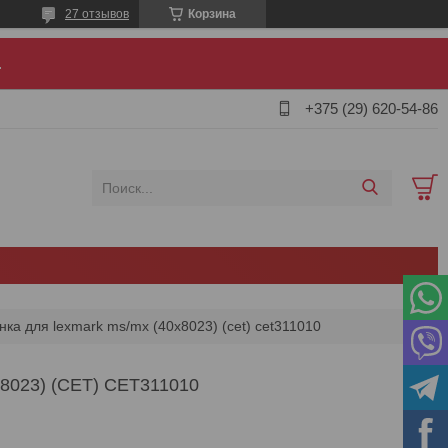
27 отзывов
Корзина
.
+375 (29) 620-54-86
ка для lexmark ms/mx (40x8023) (cet) cet311010
23) (CET) CET311010