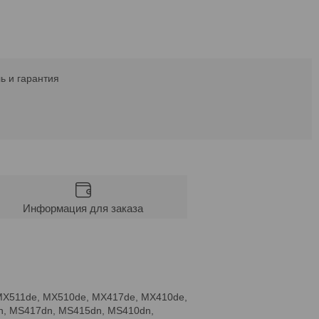
ь и гарантия
Информация для заказа
MX511de, MX510de, MX417de, MX410de,
n, MS417dn, MS415dn, MS410dn,