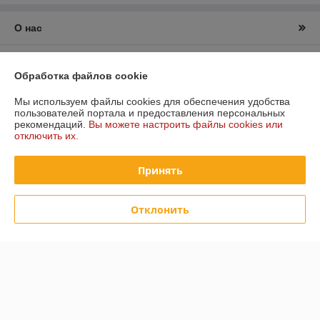
О нас
Контакты
Обработка файлов cookie
Доставка и оплата
Мы используем файлы cookies для обеспечения удобства
пользователей портала и предоставления персональных
рекомендаций.
Вы можете настроить файлы cookies или
График работы
отключить их.
Полная версия сайта
Принять
Политика обработки cookies
Отклонить
Сайт создан на платформе Deal.by