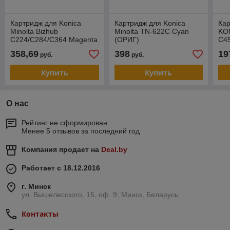
Картридж для Konica
Картридж для Konica
Ка
Minolta Bizhub
Minolta TN-622C Cyan
KO
C224/C284/C364 Magenta
(ОРИГ)
C45
TN-321M (ОРИГ)
(CE
358,69
398
19
руб.
руб.
260
Купить
Купить
О нас
Рейтинг не сформирован
Менее 5 отзывов за последний год
Компания продает на
Deal.by
Работает с 18.12.2016
г. Минск
ул. Вышелесского, 15, оф. 9, Минск, Беларусь
Контакты