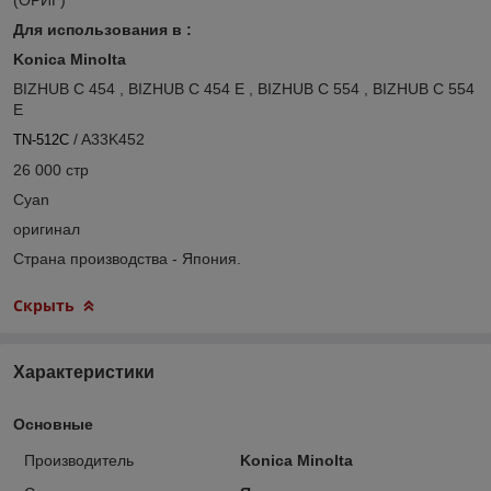
Для использования в :
Konica Minolta
BIZHUB C 454 , BIZHUB C 454 E , BIZHUB C 554 , BIZHUB C 554
E
/ A33K452
TN-512C
26 000 стр
Cyan
оригинал
Страна производства - Япония.
Скрыть
Характеристики
Основные
Производитель
Konica Minolta