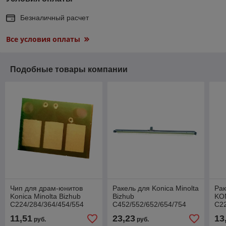
Безналичный расчет
Все условия оплаты
Подобные товары компании
Чип для драм-юнитов
Ракель для Konica Minolta
Рак
Konica Minolta Bizhub
Bizhub
KO
C224/284/364/454/554
C452/552/652/654/754
C22
Black (совм.)
Black
(C
11,51
23,23
13
руб.
руб.