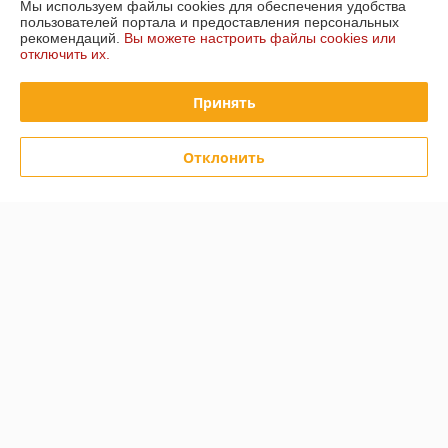
Мы используем файлы cookies для обеспечения удобства
пользователей портала и предоставления персональных
рекомендаций.
Вы можете настроить файлы cookies или
График работы
отключить их.
Полная версия сайта
Принять
Политика обработки cookies
Отклонить
Сайт создан на платформе Deal.by
Информация для покупателя
Юридическое лицо:
Частное торговое унитарное предприятие
"Лидана"
220136, Республика Беларусь, г. Минск, улица Вышелесского, дом 15,
комната 9
Регистрационный номер ЕГР: 193732228