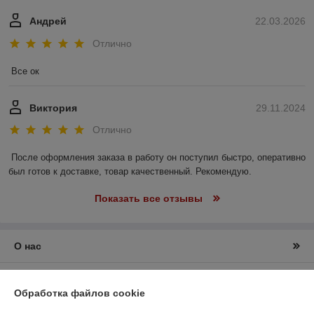
Андрей
22.03.2026
Отлично
Все ок
Виктория
29.11.2024
Отлично
После оформления заказа в работу он поступил быстро, оперативно 
был готов к доставке, товар качественный. Рекомендую.
Показать все отзывы
О нас
Контакты
Обработка файлов cookie
Доставка и оплата