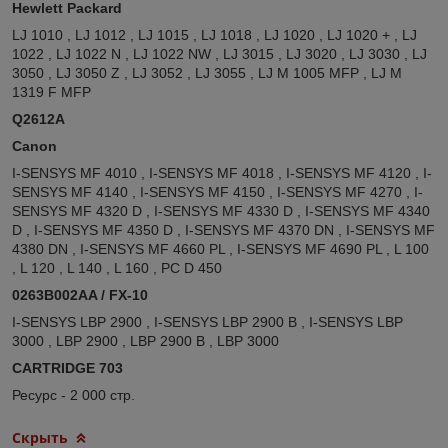
Hewlett Packard
LJ 1010 , LJ 1012 , LJ 1015 , LJ 1018 , LJ 1020 , LJ 1020 + , LJ
1022 , LJ 1022 N , LJ 1022 NW , LJ 3015 , LJ 3020 , LJ 3030 , LJ
3050 , LJ 3050 Z , LJ 3052 , LJ 3055 , LJ M 1005 MFP , LJ M
1319 F MFP
Q2612A
Canon
I-SENSYS MF 4010 , I-SENSYS MF 4018 , I-SENSYS MF 4120 , I-
SENSYS MF 4140 , I-SENSYS MF 4150 , I-SENSYS MF 4270 , I-
SENSYS MF 4320 D , I-SENSYS MF 4330 D , I-SENSYS MF 4340
D , I-SENSYS MF 4350 D , I-SENSYS MF 4370 DN , I-SENSYS MF
4380 DN , I-SENSYS MF 4660 PL , I-SENSYS MF 4690 PL , L 100
, L 120 , L 140 , L 160 , PC D 450
0263B002AA / FX-10
I-SENSYS LBP 2900 , I-SENSYS LBP 2900 B , I-SENSYS LBP
3000 , LBP 2900 , LBP 2900 B , LBP 3000
CARTRIDGE 703
Ресурс - 2 000 стр.
Скрыть