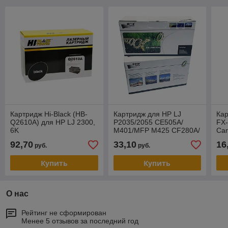
Картридж Hi-Black (HB-
Картридж для HP LJ
Кар
Q2610A) для HP LJ 2300,
P2035/2055 CE505A/
FX-
6K
M401/MFP M425 CF280A/
Can
Canon LBP-6300 Cartridge
412
92,70
33,10
16
руб.
руб.
719 Universal (2,7K) UNIT
Купить
Купить
О нас
Рейтинг не сформирован
Менее 5 отзывов за последний год