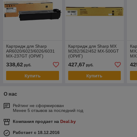
Картридж для Sharp
Картридж для Sharp MX
Кар
AR6020/6023/6026/6031
M282/362/452 MX-500GT
MX
MX-237GT (ОРИГ)
(ОРИГ)
MX
(О
338,62
427,67
42
руб.
руб.
Купить
Купить
О нас
Рейтинг не сформирован
Менее 5 отзывов за последний год
Компания продает на
Deal.by
Работает с 18.12.2016