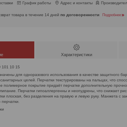
оставки
График работы
Адрес и контакты
Производител
озврат товара в течение 14 дней
по договоренности
Подробнее
ие
Характеристики
 101 10 15
начены для одноразового использования в качестве защитного ба
 санитарных целей. Перчатки текстурированы на пальцах, что спос
е полимерное покрытие придаёт перчатке дополнительную прочнос
липание. Перчатки гипоаллергенны и неопудрены, что снижает рис
ки плоская, без разделения на правую и левую руку. Манжета с з
 перчатки.
ки