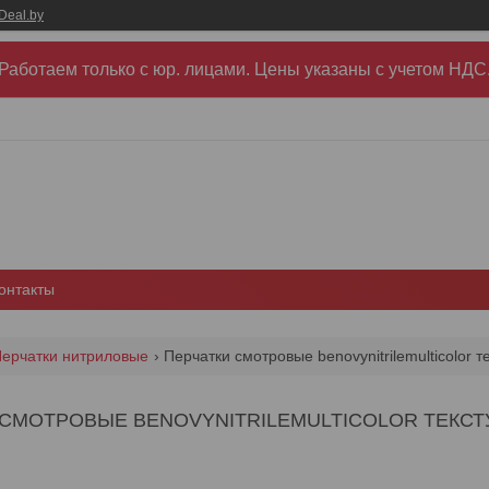
Deal.by
Работаем только с юр. лицами. Цены указаны c учетом НДС
онтакты
ерчатки нитриловые
Перчатки смотровые benovynitrilemulticolor 
 СМОТРОВЫЕ BENOVYNITRILEMULTICOLOR ТЕКСТ