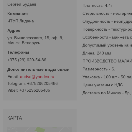
Сергей Будаев
Плотность 4.4г
Стерильность - нестери
ЧТУП Лидана
Опудренность - неопудр
Поверхность - текстурир
Особенности - манжета 
ул. Вышелесского, 15, оф. 9,
Минск, Беларусь
Допустимый уровень кач
Длина 240 мм
+375 (29) 620-54-86
ПРОИЗВОДСТВО МАЛА
Размерность - S.
audvd@yandex.ru
Упаковка - 100 шт - 50 па
+375296205486
Цены указаны с НДС
+375296205486
Доставка по Минску - 5р,
КАРТА