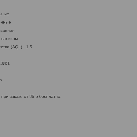
льные
енные
ованная
с валиком
ества (AQL) 1.5
ЙЗИЯ.
р.
 при заказе от 85 р бесплатно.