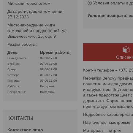
Условия оплаты и д
Минский горисполком
Дата регистрации компании:
в
27.12.2023
Местонахождение книги
замечаний и предложений: ул.
Вышелесского, 15, оф. 9
Режим работы:
День
Время работы
Описан
Понедельник
09:00-17:00
Вторник
09:00-17:00
Конт-й телефон - +375 29
Среда
09:00-17:00
Четверг
09:00-17:00
Перчатки Benovy предназ
Пятница
09:00-17:00
пациента или для других
Суббота
Выходной
инструментов. Внутренне
Воскресенье
Выходной
а также предотвращает с
дерматита. Форма перчат
препятствует скатыванию
Подробные характеристи
КОНТАКТЫ
Назначение смотровые
Материал нитрил