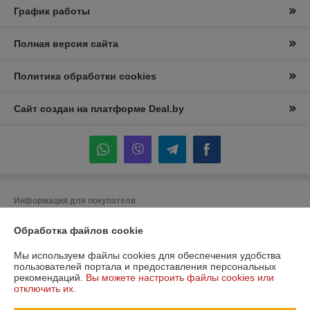
График работы
Полная версия сайта
Политика обработки cookies
Сайт создан на платформе Deal.by
Информация для покупателя
Юридическое лицо:
Частное торговое унитарное предприятие
Обработка файлов cookie
"Лидана"
220136, Республика Беларусь, г. Минск, улица Вышелесского, дом 15,
комната 9
Мы используем файлы cookies для обеспечения удобства
пользователей портала и предоставления персональных
Регистрационный номер ЕГР: 193732228
рекомендаций.
Вы можете настроить файлы cookies или
отключить их.
УНП: 193732228