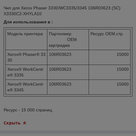
Чип для Xerox Phaser 3330/WC3335/3345 106R03623 (SC)
X3330C2-XHYLA10
Для использования в :
Модель принтера
Партномер
Ресурс OEM,стр.
OEM
картриджа
Xerox® Phaser® 33
106R03623
15000
30
Xerox® WorkCentr
106R03623
15000
e® 3335
Xerox® WorkCentr
106R03623
15000
e® 3345
Ресурс - 15 000 страниц.
Скрыть