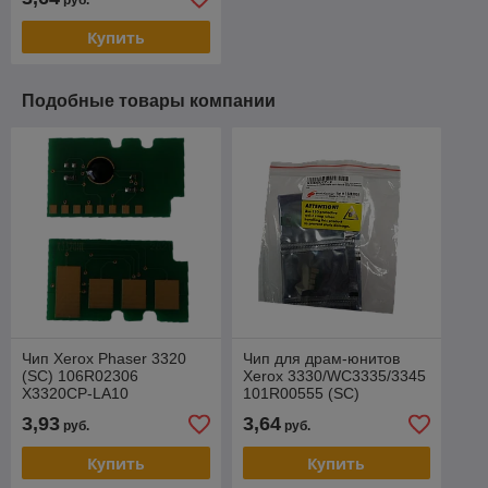
руб.
Купить
Подобные товары компании
Чип Xerox Phaser 3320
Чип для драм-юнитов
(SC) 106R02306
Xerox 3330/WC3335/3345
X3320CP-LA10
101R00555 (SC)
X3330DUCP-10
3,93
3,64
руб.
руб.
Купить
Купить