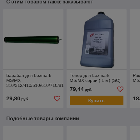
С этим товаром также заказывают
Барабан для Lexmark
Тонер для Lexmark
Рак
MS/MX
MS/MX серии ( 1 кг) (SC)
MS
310/312/410/510/610/710/810
79,44
руб.
(Fuji)
29,80
18
руб.
Купить
Подобные товары компании