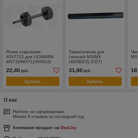
Ролик отделения
Термопленка для
Чи
40X7713 для LEXMARK
Lexmark MS/MX
MS
MX710/MX711/MX810/
(40X8023) (CET)
MX811/MX812/MS810/MS811/MS812
CET311010
22,40
31,80
18
руб.
руб.
(CET), CET2857
Купить
Купить
О нас
Рейтинг не сформирован
Менее 5 отзывов за последний год
Компания продает на
Deal.by