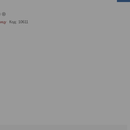
ы
ницу
Код:
10611