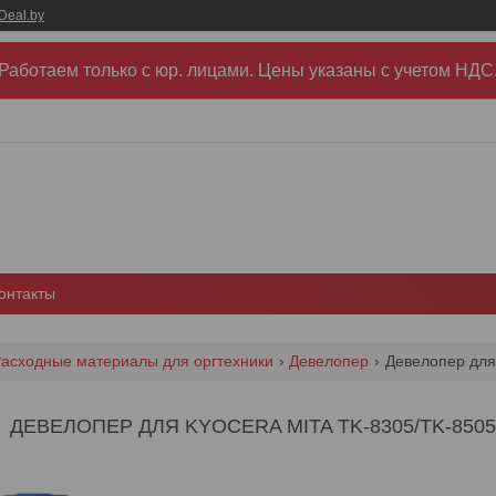
Deal.by
Работаем только с юр. лицами. Цены указаны c учетом НДС
онтакты
асходные материалы для оргтехники
Девелопер
Девелопер для 
ДЕВЕЛОПЕР ДЛЯ KYOCERA MITA TK-8305/TK-8505/