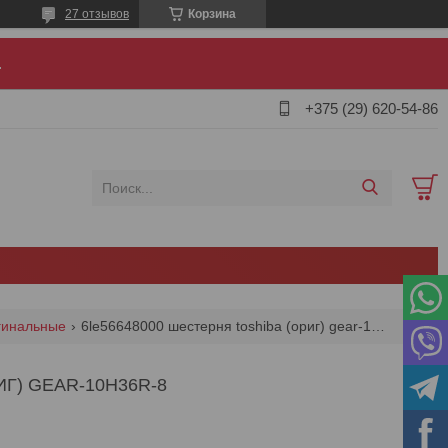
27 отзывов
Корзина
.
+375 (29) 620-54-86
игинальные
6le56648000 шестерня toshiba (ориг) gear-10h36r-8
Г) GEAR-10H36R-8