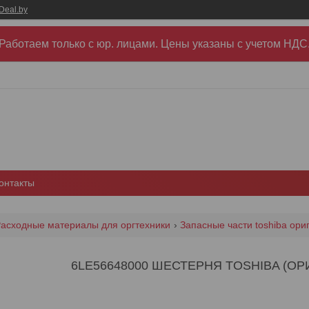
Deal.by
Работаем только с юр. лицами. Цены указаны c учетом НДС
онтакты
асходные материалы для оргтехники
Запасные части toshiba ор
6LE56648000 ШЕСТЕРНЯ TOSHIBA (ОРИ