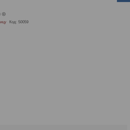
ы
ницу
Код:
50059