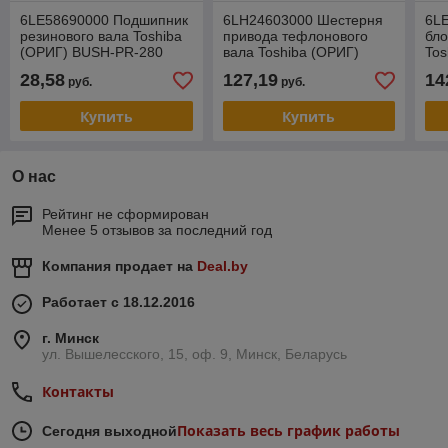
6LE58690000 Подшипник
6LH24603000 Шестерня
6L
резинового вала Toshiba
привода тефлонового
бло
(ОРИГ) BUSH-PR-280
вала Toshiba (ОРИГ)
Tos
GEAR-HR-RLR
CA
28,58
127,19
14
руб.
руб.
Купить
Купить
О нас
Рейтинг не сформирован
Менее 5 отзывов за последний год
Компания продает на
Deal.by
Работает с 18.12.2016
г. Минск
ул. Вышелесского, 15, оф. 9, Минск, Беларусь
Контакты
Показать весь график работы
Сегодня выходной