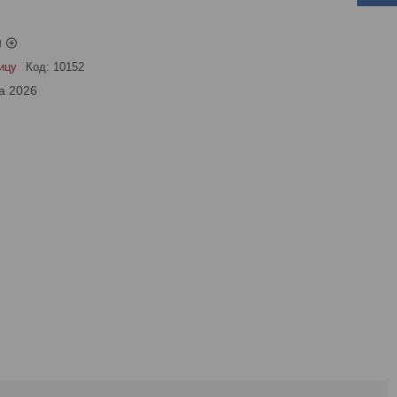
ы
ицу
Код:
10152
а 2026