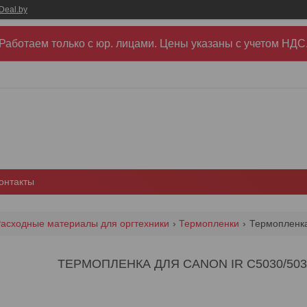
Deal.by
Работаем только с юр. лицами. Цены указаны c учетом НДС
онтакты
асходные материалы для оргтехники
Термопленки
Термопленка 
ТЕРМОПЛЕНКА ДЛЯ CANON IR C5030/5035