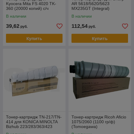
Kyocera Mita FS 4020 TK-
AR 5618/5620/5623
360 (20000 копий) с/ч
MX235GT (Integral)
(Integral)
В наличии
В наличии
39,62
112,54
руб.
руб.
Купить
Купить
Тонер-картридж TN-217/TN-
Тонер-картридж Ricoh Aficio
414 для KONICA MINOLTA
1075/2060 (1100 гр/ф)
Bizhub 223/283/363/423
(Tomoegawa)
(CET), 360г, 17500 стр.,