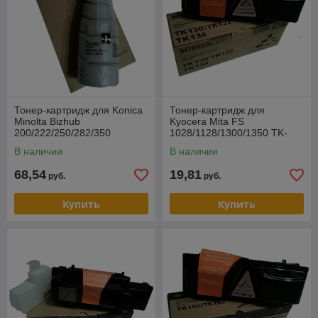
Тонер-картридж для Konica
Тонер-картридж для
Minolta Bizhub
Kyocera Mita FS
200/222/250/282/350
1028/1128/1300/1350 TK-
TN211/TN311 (Tomoegawa)
130 (7200 копий) б/ч
В наличии
В наличии
(Integral)
68,54
19,81
руб.
руб.
Купить
Купить