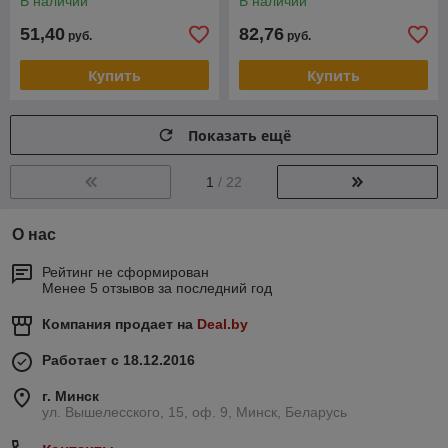
В наличии
В наличии
CET6997U
51,40
82,76
руб.
руб.
Купить
Купить
Показать ещё
1
/ 22
О нас
Рейтинг не сформирован
Менее 5 отзывов за последний год
Компания продает на
Deal.by
Работает с 18.12.2016
г. Минск
ул. Вышелесского, 15, оф. 9, Минск, Беларусь