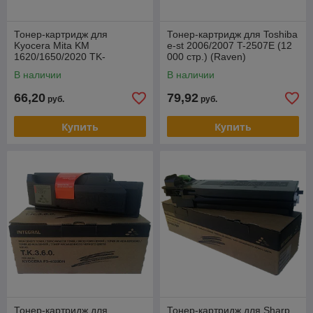
Тонер-картридж для
Тонер-картридж для Toshiba
Kyocera Mita KM
e-st 2006/2007 T-2507E (12
1620/1650/2020 TK-
000 стр.) (Raven)
410/411/418 (15200 копий)
В наличии
В наличии
(Integral)
66,20
79,92
руб.
руб.
Купить
Купить
Тонер-картридж для
Тонер-картридж для Sharp