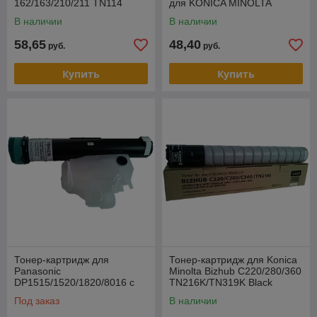
162/163/210/211 TN114
для KONICA MINOLTA
(Tomoegawa)
Bizhub 164/184/195/215/235
В наличии
В наличии
(CET), 280г
58,65
48,40
руб.
руб.
Купить
Купить
Тонер-картридж для
Тонер-картридж для Konica
Panasonic
Minolta Bizhub C220/280/360
DP1515/1520/1820/8016 с
TN216K/TN319K Black
отстойником (Raven)
(Tomoegawa)
Под заказ
В наличии