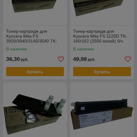
Тонер-картридж для
Тонер-картридж для
Kyocera Mita FS
Kyocera Mita FS 1120D TK-
3920/3040/3140/3540 TK-
160/162 (2500 копий) б/ч
350 (15000 копий) с/ч
(Integral)
В наличии
В наличии
(Integral)
36,30
49,98
руб.
руб.
Купить
Купить