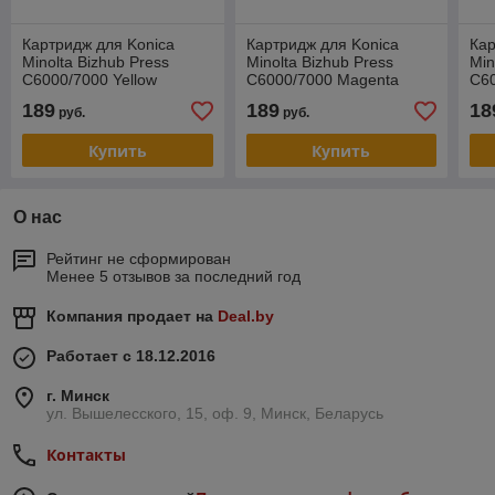
Картридж для Konica
Картридж для Konica
Кар
Minolta Bizhub Press
Minolta Bizhub Press
Min
C6000/7000 Yellow
C6000/7000 Magenta
C6
TN616Y (KATUN) 50700
TN616M (KATUN) 50699
(K
189
189
18
руб.
руб.
Купить
Купить
О нас
Рейтинг не сформирован
Менее 5 отзывов за последний год
Компания продает на
Deal.by
Работает с 18.12.2016
г. Минск
ул. Вышелесского, 15, оф. 9, Минск, Беларусь
Контакты