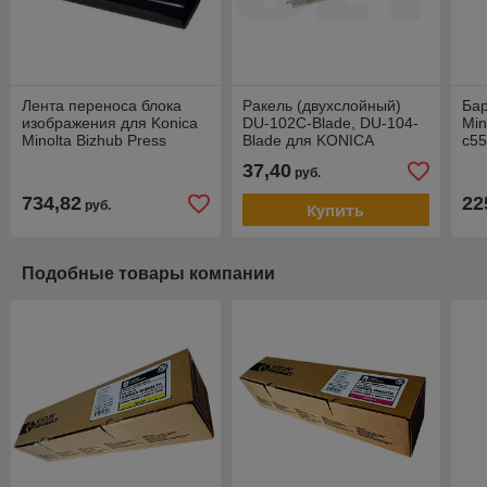
Лента переноса блока
Ракель (двухслойный)
Бар
изображения для Konica
DU-102C-Blade, DU-104-
Min
Minolta Bizhub Press
Blade для KONICA
c55
C6000/7000 (Katun)
MINOLTA Bizhub PRESS
37,40
руб.
44625
C70hc, Bizhub Pro C500
(CET),
734,82
22
руб.
Купить
Подобные товары компании